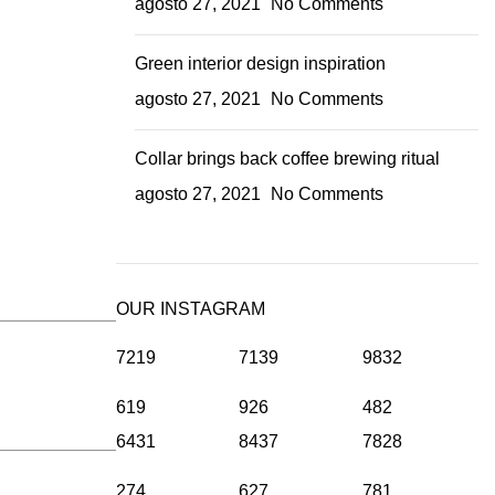
agosto 27, 2021
No Comments
Green interior design inspiration
agosto 27, 2021
No Comments
Collar brings back coffee brewing ritual
agosto 27, 2021
No Comments
OUR INSTAGRAM
7219
7139
9832
619
926
482
6431
8437
7828
274
627
781